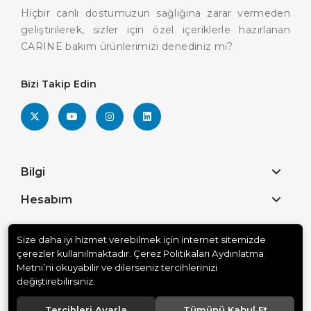
Hiçbir canlı dostumuzun sağlığına zarar vermeden
geliştirilerek, sizler için özel içeriklerle hazırlanan
CARINE bakım ürünlerimizi denediniz mi?
Bizi Takip Edin
Bilgi
Hesabım
Size daha iyi hizmet verebilmek için internet sitemizde
© 2025
Carine Shop
. Tüm hakları saklıdır.
çerezler kullanılmaktadır. Çerez Politikaları Aydınlatma
Metni’ni okuyabilir ve dilerseniz tercihlerinizi
Yasal Uyarılar
Vitrin Ürünler
değiştirebilirsiniz.
Tercihleri Ayarla
Tümünü Kabul Et