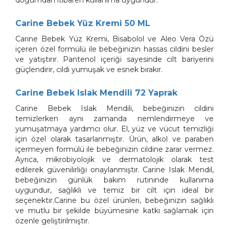
doğumdan itibaren kullanıma uygundur.
Carine Bebek Yüz Kremi 50 ML
Carine Bebek Yüz Kremi, Bisabolol ve Aleo Vera Özü
içeren özel formülü ile bebeğinizin hassas cildini besler
ve yatıştırır. Pantenol içeriği sayesinde cilt bariyerini
güçlendirir, cildi yumuşak ve esnek bırakır.
Carine Bebek Islak Mendili 72 Yaprak
Carine Bebek Islak Mendili, bebeğinizin cildini
temizlerken aynı zamanda nemlendirmeye ve
yumuşatmaya yardımcı olur. El, yüz ve vücut temizliği
için özel olarak tasarlanmıştır. Ürün, alkol ve paraben
içermeyen formülü ile bebeğinizin cildine zarar vermez.
Ayrıca, mikrobiyolojik ve dermatolojik olarak test
edilerek güvenilirliği onaylanmıştır. Carine Islak Mendil,
bebeğinizin günlük bakım rutininde kullanıma
uygundur, sağlıklı ve temiz bir cilt için ideal bir
seçenektir.Carine bu özel ürünleri, bebeğinizin sağlıklı
ve mutlu bir şekilde büyümesine katkı sağlamak için
özenle geliştirilmiştir.