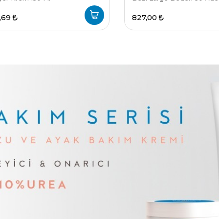
Damla
,69
827,00