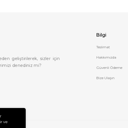
Bilgi
Teslimat
Hakkımızda
n geliştirilerek, sizler için
rimizi denediniz mi?
Güvenli Ödeme
Bize Ulaşın
r
ir ve