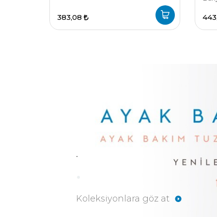
383,08
443
.
.
Koleksiyonlara göz at