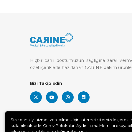
Hiçbir canlı dostumuzun sağlığına zarar vermede
özel içeriklerle hazırlanan CARINE bakım ürünle
Bizi Takip Edin
Size daha iyi hizmet verebilmek için internet sitemizde çerezle
kullanılmaktadır. Çerez Politikaları Aydınlatma Metni’ni okuyabil
dilerseniz tercihlerinizi değiştirebilirsiniz.