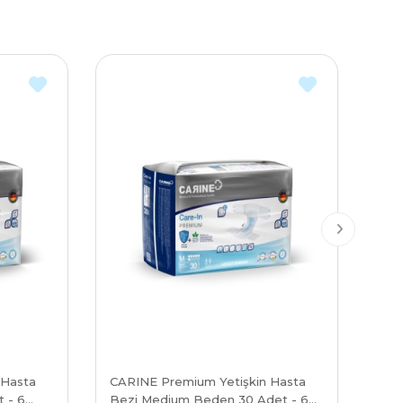
 Hasta
CARINE Premium Yetişkin Hasta
CAR
 - 6
Bezi Medium Beden 30 Adet - 6
Kül