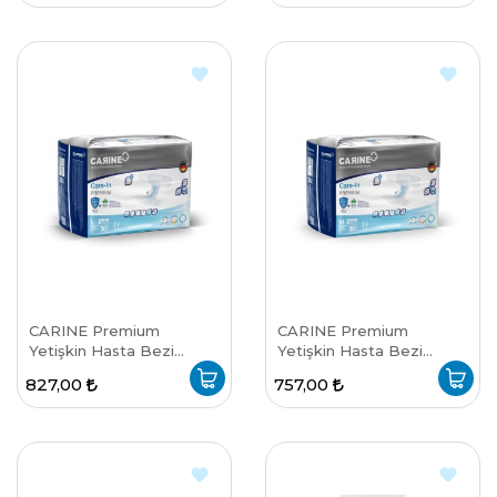
CARINE Premium
CARINE Premium
Yetişkin Hasta Bezi
Yetişkin Hasta Bezi
Large Beden 30 Adet - 6
Medium Beden 30 Adet
827,00
757,00
Damla
- 6 Damla