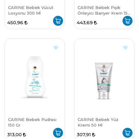
CARINE Bebek Vücut
CARINE Bebek Pişik
Losyonu 300 Ml
Önleyici Bariyer Krem 150
Ml
450,96
443,69
CARINE Bebek Pudrası
CARINE Bebek Yüz
150 Gr
Kremi 50 Ml
313,00
307,91